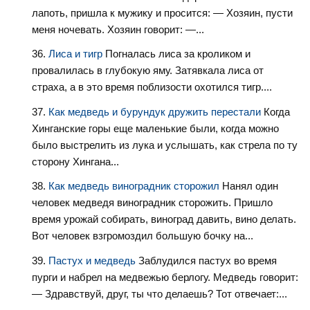
лапоть, пришла к мужику и просится: — Хозяин, пусти
меня ночевать. Хозяин говорит: —...
Лиса и тигр
Погналась лиса за кроликом и
провалилась в глубокую яму. Затяв­кала лиса от
страха, а в это время поблизости охотился тигр....
Как медведь и бурундук дружить перестали
Когда
Хинганские горы еще маленькие были, когда можно
было выстрелить из лука и услышать, как стрела по ту
сторону Хингана...
Как медведь виноградник сторожил
Нанял один
человек медведя виноградник сторожить. Пришло
время урожай собирать, виноград давить, вино делать.
Вот человек взгромоздил большую бочку на...
Пастух и медведь
Заблудился пастух во время
пурги и набрел на медвежью берлогу. Медведь говорит:
— Здравствуй, друг, ты что делаешь? Тот отвечает:...