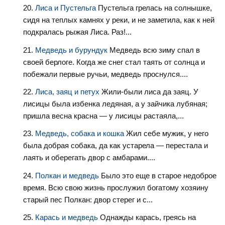
Лиса и Пустельга
Пустельга грелась на солнышке,
сидя на теплых камнях у реки, и не заметила, как к ней
подкралась рыжая Лиса. Раз!...
Медведь и бурундук
Медведь всю зиму спал в
своей берлоге. Когда же снег стал таять от солнца и
побежали первые ручьи, медведь проснулся....
Лиса, заяц и петух
Жили-были лиса да заяц. У
лисицы была избенка ледяная, а у зайчика лубяная;
пришла весна красна — у лисицы растаяла,...
Медведь, собака и кошка
Жил себе мужик, у него
была добрая собака, да как устарела — перестала и
лаять и оберегать двор с амбарами....
Полкан и медведь
Было это еще в старое недоброе
время. Всю свою жизнь прослужил богатому хозяину
старый пес Полкан: двор стерег и с...
Карась и медведь
Однажды карась, греясь на