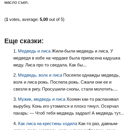
масло съел.
(
1
votes, average:
5,00
out of 5)
Еще сказки:
Медведь и лиса
Жили-были медведь и лиса. У
медведя в избе на чердаке была припасена кадушка
меду. Лиса про то сведала. Как бы...
Медведь, волк и лиса
Посеяли однажды медведь,
волк и лиса рожь. Поспела рожь. Сжали они ее и
свезли в ригу. Просушили снопы, стали молотить....
Мужик, медведь и лиса
Хозяин как-то распахивал
вырубку. Конь его утомился и плохо тянул. Осерчал
пахарь: — Чтоб тебя медведь задрал! А медведь тут...
Как лиса на крестины ходила
Как-то раз, давным-