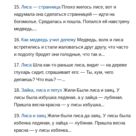
Лиса — странница
Плохо жилось лисе, вот и
надумала она сделаться странницей — идти на
богомолье. Срядилась и пошла. Попался ей навстречу
медведь,...
Как медведь учил дележу
Медведь, волк и лиса
встретились и стали жаловаться друг другу, что часто
и подолгу бродят они голодные, что так и...
Лиса
Шла как-то раньше лиса, видит — на дереве
глухарь сидит, спрашивает его: — Ты, кум, чего
делаешь? Что ешь? —...
Зайка, лиса и петух
Жили-Были лиса и заяц. У
лисы была избушка ледяная, а у зайца — лубяная.
Пришла весна-красна — у лисы избушка...
Лиса и заяц
Жили-были лиса да заяц. У лисы была
избенка ледяная, у зайца — лубяная. Пришла весна
красна — у лисы избенка...