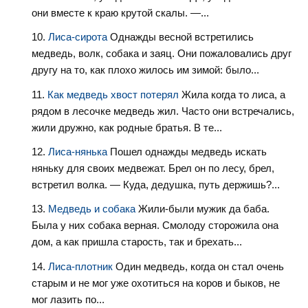
они вместе к краю крутой скалы. —...
Лиса-сирота
Однажды весной встретились
медведь, волк, собака и заяц. Они пожаловались друг
другу на то, как плохо жилось им зимой: было...
Как медведь хвост потерял
Жила когда то лиса, а
рядом в лесочке медведь жил. Часто они встречались,
жили дружно, как родные братья. В те...
Лиса-нянька
Пошел однажды медведь искать
няньку для своих медвежат. Брел он по лесу, брел,
встретил волка. — Куда, дедушка, путь держишь?...
Медведь и собака
Жили-были мужик да баба.
Была у них собака верная. Смолоду сторожила она
дом, а как пришла старость, так и брехать...
Лиса-плотник
Один медведь, когда он стал очень
старым и не мог уже охотиться на коров и быков, не
мог лазить по...