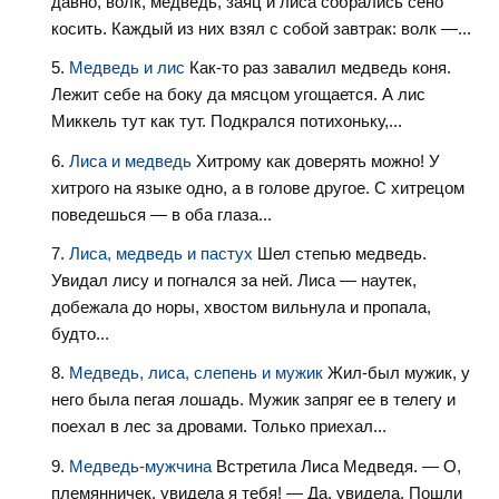
давно, волк, медведь, заяц и лиса собрались сено
косить. Каждый из них взял с собой завтрак: волк —...
Медведь и лис
Как-то раз завалил медведь коня.
Лежит себе на боку да мясцом угощается. А лис
Миккель тут как тут. Подкрался потихоньку,...
Лиса и медведь
Хитрому как доверять можно! У
хитрого на языке одно, а в голове другое. С хитрецом
поведешься — в оба глаза...
Лиса, медведь и пастух
Шел степью медведь.
Увидал лису и погнался за ней. Лиса — наутек,
добежала до норы, хвостом вильнула и пропала,
будто...
Медведь, лиса, слепень и мужик
Жил-был мужик, у
него была пегая лошадь. Мужик запряг ее в телегу и
поехал в лес за дровами. Только приехал...
Медведь-мужчина
Встретила Лиса Медведя. — О,
племянничек, увидела я тебя! — Да, увидела. Пошли