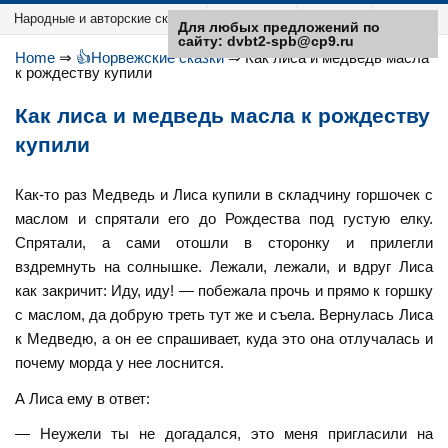
Народные и авторские сказки
Категории
Sitemap
Для любых предложений по
сайту: dvbt2-spb@cp9.ru
Home
⇒
👍Норвежские сказки
⇒
Как лиса и медведь масла
к рождеству купили
Как лиса и медведь масла к рождеству
купили
Как-то раз Медведь и Лиса купили в складчину горшочек с
маслом и спрятали его до Рождества под густую елку.
Спрятали, а сами отошли в сторонку и прилегли
вздремнуть на солнышке. Лежали, лежали, и вдруг Лиса
как закричит: Иду, иду! — побежала прочь и прямо к горшку
с маслом, да добрую треть тут же и съела. Вернулась Лиса
к Медведю, а он ее спрашивает, куда это она отлучалась и
почему морда у нее лоснится.
А Лиса ему в ответ:
— Неужели ты не догадался, это меня пригласили на