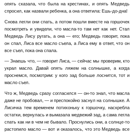
опять сказала, что была на крестинах, и опять Медведь
спросил, как назвали ребенка, а она ответила: Ешь-до-дна!
Снова легли они спать, а потом пошли вместе на горшочек
посмотреть и увидели, что масла-то там нет как нет. Стал
Медведь Лису ругать, а она — его; Медведь говорит, пока
он спал, Лиса все масло съела, а Лиса ему в ответ, что он
все съел, пока она спала.
— Знаешь что, — говорит Лиса, — сейчас мы проверим, кто
украл масло. Давай опять ляжем на солнышке, а когда
проснемся, посмотрим: у кого зад больше лоснится, тот и
масло съел.
Что ж, Медведь сразу согласился — он-то знал, что масла
даже не пробовал, — и преспокойно заснул на солнышке. А
Лисичка тем временем потихоньку к горшочку, наскребла
остатки, вернулась и вымазала медвежий зад, а сама легла
спать как ни в чем не бывало. Проснулись они, а солнце-то
растопило масло — вот и оказалось, что это Медведь все