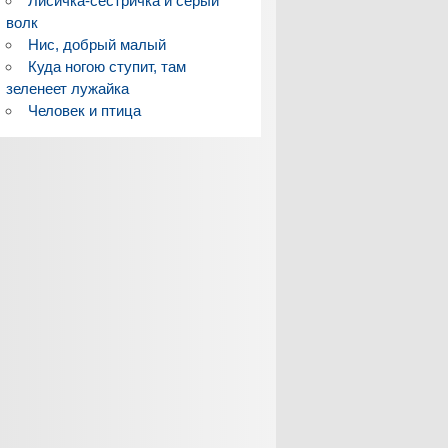
Лисичка-сестричка и серый
волк
Нис, добрый малый
Куда ногою ступит, там
зеленеет лужайка
Человек и птица