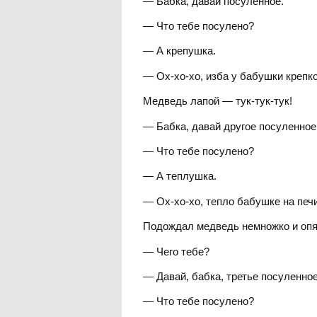
— Бабка, давай посуленное.
— Что тебе посулено?
— А крепушка.
— Ох-хо-хо, изба у бабушки крепко
Медведь лапой — тук-тук-тук!
— Бабка, давай другое посуленное
— Что тебе посулено?
— А теплушка.
— Ох-хо-хо, тепло бабушке на печи
Подождал медведь немножко и опят
— Чего тебе?
— Давай, бабка, третье посуленное
— Что тебе посулено?