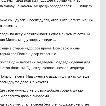
 с двумя медвежатами подошел к ручью напиться.
ив голову на камень. Медведь обрадовался: — Спящего
рика сын дурак. Просит дурак, чтобы отец его женил: «А
азломаю!» —...
дведь по лесу и разнюхивает: нельзя ли чем съестным
ял Мишка морду кверху и видит...
о еще в старое недоброе время. Всю свою жизнь
арый пес Полкан: двор стерег и с...
жился один человек с медведем. Медведь сделал для
е стал богатым. Однажды человек позвал медведя к...
опался в сеть. Над смертью издали шути как хочешь
сем другое дело. Не хочется...
ил себе мужик, у него была добрая собака, да как
и оберегать двор с амбарами....
дь всю зиму спал в своей берлоге. Когда же снег стал