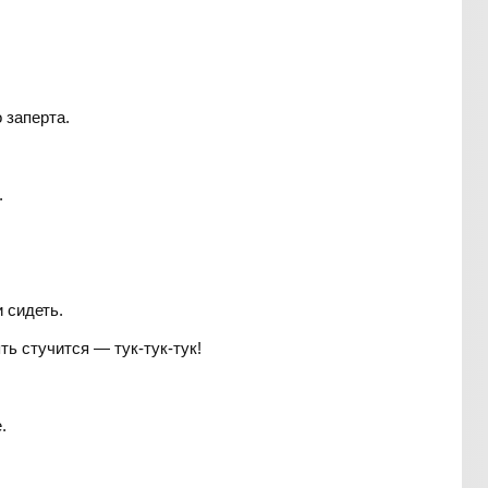
 заперта.
.
 сидеть.
ь стучится — тук-тук-тук!
.