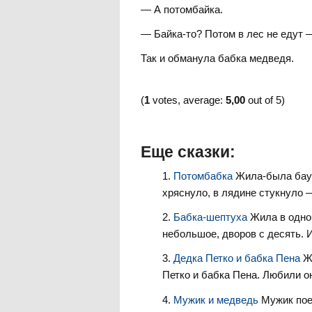
— А потомбайка.
— Байка-то? Потом в лес не едут —
Так и обманула бабка медведя.
(
1
votes, average:
5,00
out of 5)
Еще сказки:
Потомбабка
Жила-была бауш
хряснуло, в лядине стукнуло —
Бабка-шептуха
Жила в одно
небольшое, дворов с десять. И
Дедка Петко и бабка Пена
Ж
Петко и бабка Пена. Любили он
Мужик и медведь
Мужик пое