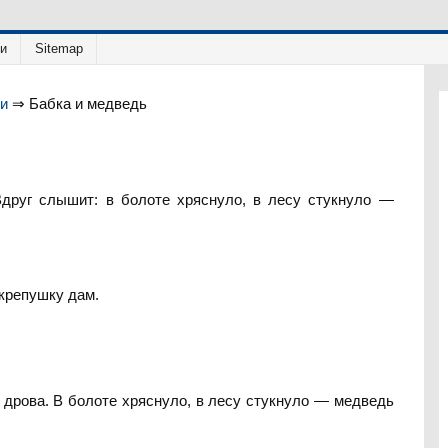
ии
Sitemap
ки
⇒
Бабка и медведь
Вдруг слышит: в болоте хряснуло, в лесу стукнуло —
 крепушку дам.
о дрова. В болоте хряснуло, в лесу стукнуло — медведь