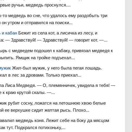
рвые ручьи, медведь проснулся....
к-то медведь во сне, что удалось ему раздобыть три
он утром и отправился на поиски...
ь и кабан
Бежит из села кот, а лисичка из лесу, и
а: — Здравствуй! — Здравствуй! — говорит кот. —...
рь с медведем подошел к кабаку, привязал медведя к
выпить. Ямщик на тройке подъехал...
 мужик
Жил-был мужик, у него была пегая лошадь.
хал в лес за дровами. Только приехал...
ла Лиса Медведя. — О, племянничек, увидела я тебя! —
 к краю крутой скалы. —...
жик рубит сосну, ложатся на летошнюю хвою белые
ой ее верхушке сидит желтая рысь. Плохо...
завалил медведь коня. Лежит себе на боку да мясцом
ак тут. Подкрался потихоньку,...