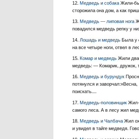
Медведь и собака
Жили-бы
сторожила она дом, а как пришл
Медведь — липовая нога
Ж
повадился медведь репку у них
Лошадь и медведь
Была у 
на все четыре ноги, отвел в лес
Комар и медведь
Жили два
медведь: — Комарик, дружок, т
Медведь и бурундук
Просн
потянул­ся и заворчал:»Весна,
поискать....
Медведь-половинщик
Жил-
самого леса. А в лесу жил медв
Медведь и Чалбача
Жил ох
и увидел в тайге медведя. Гов