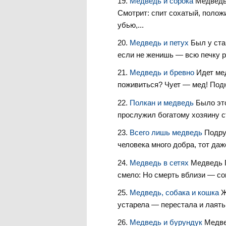
Медведь и сорока
Медведь
Смотрит: спит сохатый, полож
убью,...
Медведь и петух
Был у ста
если не женишь — всю печку р
Медведь и бревно
Идет ме
поживиться? Чует — мед! Подн
Полкан и медведь
Было эт
прослужил богатому хозяину ст
Всего лишь медведь
Подру
человека много добра, тот даж
Медведь в сетях
Медведь П
смело: Но смерть вблизи — сов
Медведь, собака и кошка
Ж
устарела — перестала и лаять 
Медведь и бурундук
Медве