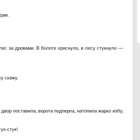
дам.
 лес за дровами. В болоте хряснуло, в лесу стукнуло —
ку скажу.
двор поставила, ворота подперла, натопила жарко избу,
ук-стук!