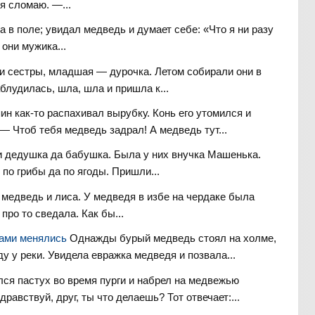
я сломаю. —...
 в поле; увидал медведь и думает себе: «Что я ни разу
они мужика...
и сестры, младшая — дурочка. Летом собирали они в
блудилась, шла, шла и пришла к...
ин как-то распахивал вырубку. Конь его утомился и
— Чтоб тебя медведь задрал! А медведь тут...
 дедушка да бабушка. Была у них внучка Машенька.
по грибы да по ягоды. Пришли...
медведь и лиса. У медведя в избе на чердаке была
про то сведала. Как бы...
рами менялись
Однажды бурый медведь стоял на холме,
ду у реки. Увидела евражка медведя и позвала...
ся пастух во время пурги и набрел на медвежью
равствуй, друг, ты что делаешь? Тот отвечает:...