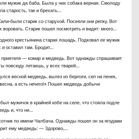
ли мужик да баба. Была у них собака верная. Смолоду
а старость, так и брехать...
или-были старик со старухой. Посеяли они репку. Вот
 воровать. Старик пошел посмотреть и видит: много...
одного крестьянина старая лошадь. Подковал ее мужик
 и оставил там. Бродит...
 приятеля — комар и медведь. Вот однажды спрашивает
ы повсюду летаешь, у всех тварей...
улся весной медведь, вылез из берлоги, сел на пенек,
 весна, а есть нечего!» Пошел медведь добычи
был мужичок в крайней избе на селе, что стояла подле
едь и, что ни...
отник по имени Чалбача. Однажды пошел он за ягодами
орит ему медведь: — Здорово,...