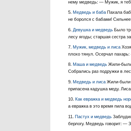
нему медведь: — Мужик, я теб
Медведь и баба
Пахала баба
не боролся с бабами! Сильнее 
Девушка и медведь
Было тр
лесу ягоды; старшая сестра за
Мужик, медведь и лиса
Хозя
плохо тянул. Осерчал пахарь: 
Маша и медведь
Жили-были
Собрались раз подружки в лес 
Медведь и лиса
Жили-были 
припасена кадушка меду. Лиса 
Как евражка и медведь но
а евражка в это время пила во
Пастух и медведь
Заблудил
берлогу. Медведь говорит: — Зд