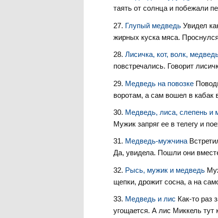
таять от солнца и побежали пе
Глупый медведь
Увидел ка
жирных куска мяса. Проснулся 
Лисичка, кот, волк, медвед
повстречались. Говорит лисичк
Медведь на повозке
Поводы
воротам, а сам вошел в кабак 
Медведь, лиса, слепень и
Мужик запряг ее в телегу и пое
Медведь-мужчина
Встрети
Да, увидела. Пошли они вместе
Рысь, мужик и медведь
Му
щепки, дрожит сосна, а на сам
Медведь и лис
Как-то раз 
угощается. А лис Миккель тут к