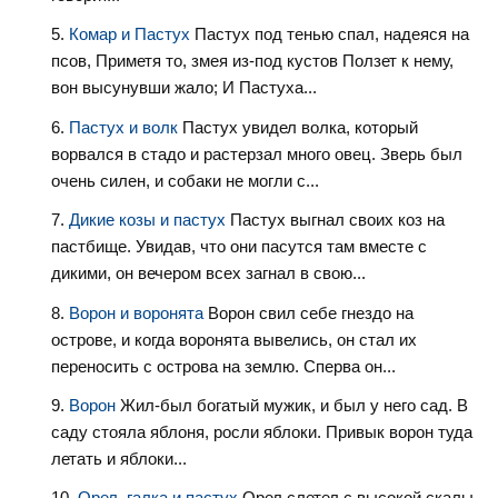
Комар и Пастух
Пастух под тенью спал, надеяся на
псов, Приметя то, змея из-под кустов Ползет к нему,
вон высунувши жало; И Пастуха...
Пастух и волк
Пастух увидел волка, который
ворвался в стадо и растерзал много овец. Зверь был
очень силен, и собаки не могли с...
Дикие козы и пастух
Пастух выгнал своих коз на
пастбище. Увидав, что они пасутся там вместе с
дикими, он вечером всех загнал в свою...
Ворон и воронята
Ворон свил себе гнездо на
острове, и когда воронята вывелись, он стал их
переносить с острова на землю. Сперва он...
Ворон
Жил-был богатый мужик, и был у него сад. В
саду стояла яблоня, росли яблоки. Привык ворон туда
летать и яблоки...
Орел, галка и пастух
Орел слетел с высокой скалы