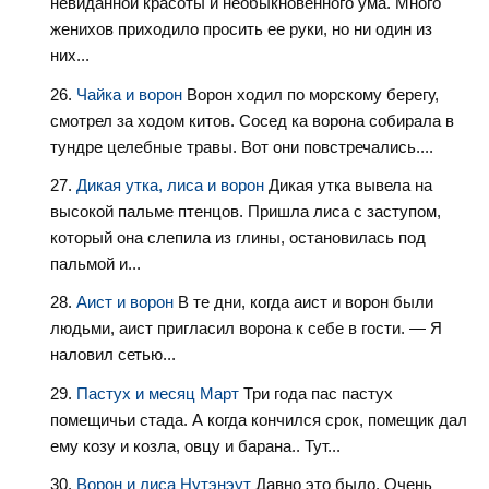
невиданной красоты и необыкновенного ума. Много
женихов приходило просить ее руки, но ни один из
них...
Чайка и ворон
Ворон ходил по морскому берегу,
смотрел за ходом китов. Сосед ка ворона собирала в
тундре целебные травы. Вот они повстречались....
Дикая утка, лиса и ворон
Дикая утка вывела на
высокой пальме птенцов. Пришла лиса с заступом,
который она слепила из глины, остановилась под
пальмой и...
Аист и ворон
В те дни, когда аист и ворон были
людьми, аист пригласил ворона к себе в гости. — Я
наловил сетью...
Пастух и месяц Март
Три года пас пастух
помещичьи стада. А когда кончился срок, помещик дал
ему козу и козла, овцу и барана.. Тут...
Ворон и лиса Нутэнэут
Давно это было. Очень