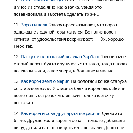
и унес из стада ягненка; а галка, увидя это,
позавидовала и захотела сделать то же...
Ворон и волк
Говорят-рассказывают, что ворон
однажды с ледяной горы катался. Вот вниз ворон
катится, от удовольствия вскрикивает: — Эх, хорошо!
Небо так...
Пастух и одноглазый великан Зарбаш
Говорил мне
старый ворон, будто случилось это тогда, когда в горах
великаны жили, а все звери, и большие и малые,...
Как ворон землю мерил
На болотной кочке старуха
со стариком жили. У старика белый ворон был. Земли
всего лишь островок маленький; только юрточку
поставить,...
Как ворон и сова друг друга покрасили
Давно это
было. Дружно жили ворон и сова — вместе добывали
пищу, делили все поровну, нужды не знали. Долго они...