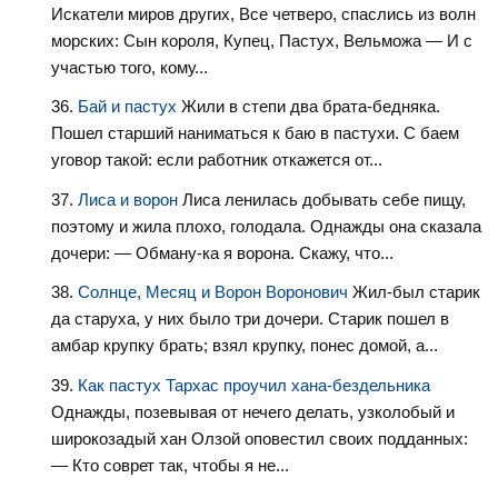
Искатели миров других, Все четверо, спаслись из волн
морских: Сын короля, Купец, Пастух, Вельможа — И с
участью того, кому...
Бай и пастух
Жили в степи два брата-бедняка.
Пошел старший наниматься к баю в пастухи. С баем
уговор такой: если работник откажется от...
Лиса и ворон
Лиса ленилась добывать себе пищу,
поэтому и жила плохо, голодала. Однажды она сказала
дочери: — Обману-ка я ворона. Скажу, что...
Солнце, Месяц и Ворон Воронович
Жил-был старик
да старуха, у них было три дочери. Старик пошел в
амбар крупку брать; взял крупку, понес домой, а...
Как пастух Тархас проучил хана-бездельника
Однажды, позевывая от нечего делать, узколобый и
широкозадый хан Олзой оповестил своих подданных:
— Кто соврет так, чтобы я не...