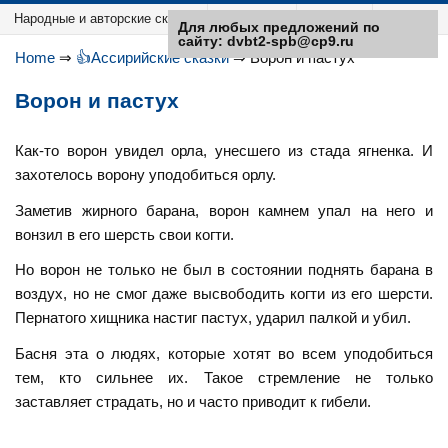
Народные и авторские сказки
Категории
Sitemap
Для любых предложений по
сайту: dvbt2-spb@cp9.ru
Home
⇒
👍Ассирийские сказки
⇒
Ворон и пастух
Ворон и пастух
Как-то ворон увидел орла, унесшего из стада ягненка. И
захотелось ворону уподобиться орлу.
Заметив жирного барана, ворон камнем упал на него и
вонзил в его шерсть свои когти.
Но ворон не только не был в состоянии поднять барана в
воздух, но не смог даже высвободить когти из его шерсти.
Пернатого хищника настиг пастух, ударил палкой и убил.
Басня эта о людях, которые хотят во всем уподобиться
тем, кто сильнее их. Такое стремление не только
заставляет страдать, но и часто приводит к гибели.