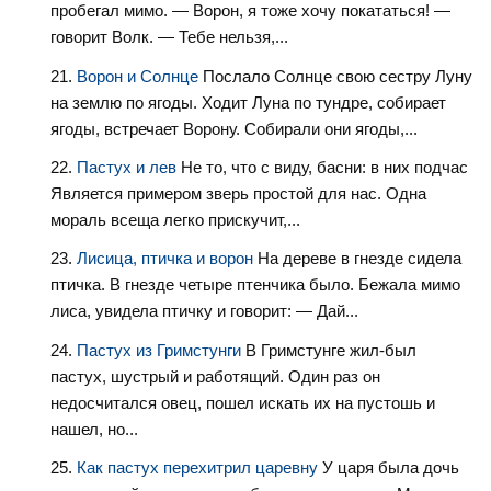
пробегал мимо. — Ворон, я тоже хочу покататься! —
говорит Волк. — Тебе нельзя,...
Ворон и Солнце
Послало Солнце свою сестру Луну
на землю по ягоды. Ходит Луна по тундре, собирает
ягоды, встречает Ворону. Собирали они ягоды,...
Пастух и лев
Не то, что с виду, басни: в них подчас
Является примером зверь простой для нас. Одна
мораль всеща легко прискучит,...
Лисица, птичка и ворон
На дереве в гнезде сидела
птичка. В гнезде четыре птенчика было. Бежала мимо
лиса, увидела птичку и говорит: — Дай...
Пастух из Гримстунги
В Гримстунге жил-был
пастух, шустрый и работящий. Один раз он
недосчитался овец, пошел искать их на пустошь и
нашел, но...
Как пастух перехитрил царевну
У царя была дочь