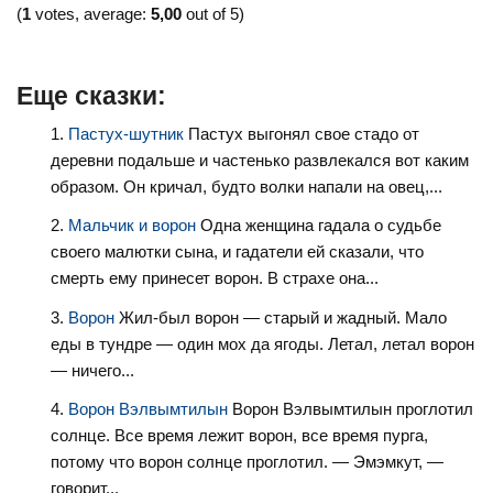
(
1
votes, average:
5,00
out of 5)
Еще сказки:
Пастух-шутник
Пастух выгонял свое стадо от
деревни подальше и частенько развлекался вот каким
образом. Он кричал, будто волки напали на овец,...
Мальчик и ворон
Одна женщина гадала о судьбе
своего малютки сына, и гадатели ей сказали, что
смерть ему принесет ворон. В страхе она...
Ворон
Жил-был ворон — старый и жадный. Мало
еды в тундре — один мох да ягоды. Летал, летал ворон
— ничего...
Ворон Вэлвымтилын
Ворон Вэлвымтилын проглотил
солнце. Все время лежит ворон, все время пурга,
потому что ворон солнце проглотил. — Эмэмкут, —
говорит...