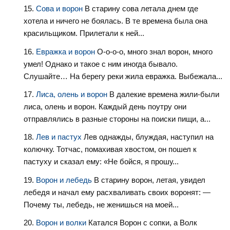
Сова и ворон
В старину сова летала днем где
хотела и ничего не боялась. В те времена была она
красильщиком. Прилетали к ней...
Евражка и ворон
О-о-о-о, много знал ворон, много
умел! Однако и такое с ним иногда бывало.
Слушайте… На берегу реки жила евражка. Выбежала...
Лиса, олень и ворон
В далекие времена жили-были
лиса, олень и ворон. Каждый день поутру они
отправлялись в разные стороны на поиски пищи, а...
Лев и пастух
Лев однажды, блуждая, наступил на
колючку. Тотчас, помахивая хвостом, он пошел к
пастуху и сказал ему: «Не бойся, я прошу...
Ворон и лебедь
В старину ворон, летая, увидел
лебедя и начал ему расхваливать своих воронят: —
Почему ты, лебедь, не женишься на моей...
Ворон и волки
Катался Ворон с сопки, а Волк