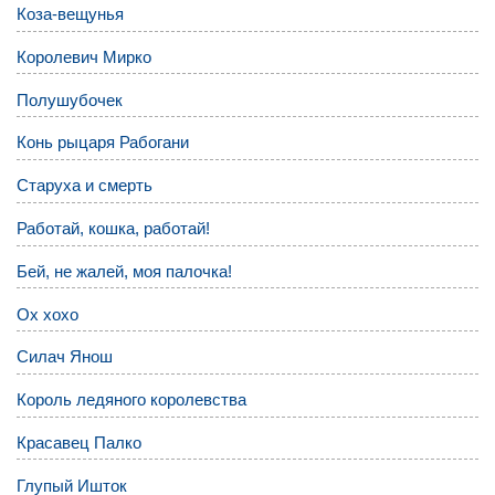
Коза-вещунья
Королевич Мирко
Полушубочек
Конь рыцаря Рабогани
Старуха и смерть
Работай, кошка, работай!
Бей, не жалей, моя палочка!
Ох хохо
Силач Янош
Король ледяного королевства
Красавец Палко
Глупый Ишток