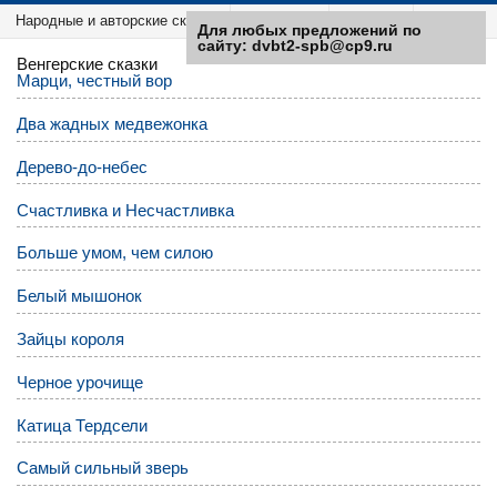
Народные и авторские сказки
Категории
Sitemap
Для любых предложений по
сайту: dvbt2-spb@cp9.ru
Венгерские сказки
Марци, честный вор
Два жадных медвежонка
Дерево-до-небес
Счастливка и Несчастливка
Больше умом, чем силою
Белый мышонок
Зайцы короля
Черное урочище
Катица Тердсели
Самый сильный зверь