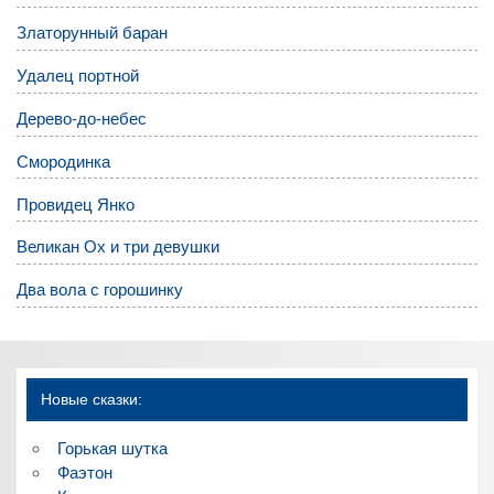
Златорунный баран
Удалец портной
Дерево-до-небес
Смородинка
Провидец Янко
Великан Ох и три девушки
Два вола с горошинку
Новые сказки:
Горькая шутка
Фаэтон