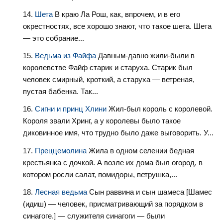
Шета
В краю Ла Рош, как, впрочем, и в его
окрестностях, все хорошо знают, что такое шета. Шета
— это собрание...
Ведьма из Файфа
Давным-давно жили-были в
королевстве Файф старик и старуха. Старик был
человек смирный, кроткий, а старуха — ветреная,
пустая бабенка. Так...
Сигни и принц Хлини
Жил-был король с королевой.
Короля звали Хринг, а у королевы было такое
диковинное имя, что трудно было даже выговорить. У...
Преццемолина
Жила в одном селении бедная
крестьянка с дочкой. А возле их дома был огород, в
котором росли салат, помидоры, петрушка,...
Лесная ведьма
Сын раввина и сын шамеса [Шамес
(идиш) — человек, присматривающий за порядком в
синагоге.] — служителя синагоги — были