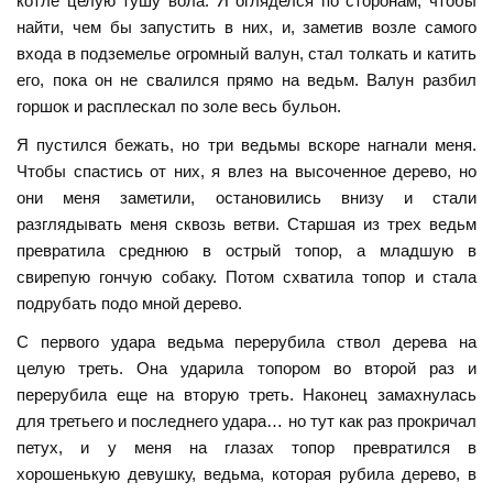
котле целую тушу вола. Я огляделся по сторонам, чтобы
найти, чем бы запустить в них, и, заметив возле самого
входа в подземелье огромный валун, стал толкать и катить
его, пока он не свалился прямо на ведьм. Валун разбил
горшок и расплескал по золе весь бульон.
Я пустился бежать, но три ведьмы вскоре нагнали меня.
Чтобы спастись от них, я влез на высоченное дерево, но
они меня заметили, остановились внизу и стали
разглядывать меня сквозь ветви. Старшая из трех ведьм
превратила среднюю в острый топор, а младшую в
свирепую гончую собаку. Потом схватила топор и стала
подрубать подо мной дерево.
С первого удара ведьма перерубила ствол дерева на
целую треть. Она ударила топором во второй раз и
перерубила еще на вторую треть. Наконец замахнулась
для третьего и последнего удара… но тут как раз прокричал
петух, и у меня на глазах топор превратился в
хорошенькую девушку, ведьма, которая рубила дерево, в