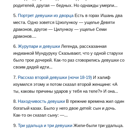
родителей, другая — бедных. Но однажды умерли...
Портрет девушки из дворца
Есть в горах Ишань два
места. Одно зовется Цзюлункоу — ущелье Девяти
драконов, другое — Цилункоу — ущелье Семи
драконов....
Журупари и девушки
Легенда, рассказанная
индианкой Мундуруку Сказывают, что у одной старухи
было трое дочерей. Как-то раз сговорились девушки со
своим дядей идти...
Рассказ второй девушки (ночи 18-19)
И халиф
изумился этому и потом сказал второй женщине: «А
ты, каковы причины ударов у тебя на теле?» И она...
Находчивость девушки
В прежние времена жил один
богатый казах. Было у него двое детей: сын и дочь.
Как-то он сказал сыну: —...
Три удальца и три девушки
Жили-были три удальца.