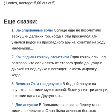
(
1
votes, average:
5,00
out of 5)
Еще сказки:
Заколдованные волы
Солнце еще не позолотило
верхушки далеких гор, когда Ярты проснулся. Он
умылся водой из прохладного арыка, схватил на ходу
маленький...
Как ведьмы конюху отомстили
Один конюх слышал
разговор, что если взять от старого гроба дощечку с
дыркой из-под сучка и поглядеть сквозь дырочку,
когда...
Великан Ох и три девушки
В бедной лачуге на
опушке леса жили муж с женой. Были у них три дочери,
похожие одна на Другую как...
Две девушки
В большом селении на берегу моря
жили две девушки. Одна была дочерью богатых