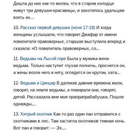
Дошла до них как-то молва, что в старом колодце
живут три девушки-красавицы, и захотелось удальцам
взять их...
Рассказ первой девушки (ночи 17-18)
И когда
женщины услышали, что говорил Джафар от имени
повелителя правоверных, старшая выступила вперед и
сказала: «О повелитель правоверных, со...
Ведьмы на Лысой горе
Была у мужика жена-
ведьма. Только наступит глухая полночь, проснется он,
а жены возле него и нету, оглядится он кругом, хата...
Ведьма и Цинцир
В далекие давние времена жили,
говорят, на земле ведьмы, и пожирали они, говорят,
детей. Рассказала мне моя прапрапрабабушка. Пошли
однажды,...
Хитрый охотник
Как-то раз один пан отправился с
охотниками в лес. Там застигла охотников темная ночь.
Вот пан и говорит: — Эх,...