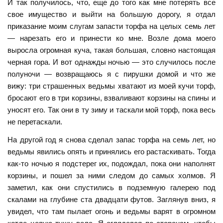
И так получилось, что, еще до того как мне потерять все
свое имущество и выйти на большую дорогу, я отдал
приказание моим слугам запасти торфа на целых семь лет
— нарезать его и принести ко мне. Возле дома моего
выросла огромная куча, такая большая, словно настоящая
черная гора. И вот однажды ночью — это случилось после
полуночи — возвращаюсь я с пирушки домой и что же
вижу: три страшенных ведьмы хватают из моей кучи торф,
бросают его в три корзины, взваливают корзины на спины и
уносят его. Так они в ту зиму и таскали мой торф, пока весь
не перетаскали.
На другой год я снова сделал запас торфа на семь лет, но
ведьмы явились опять и принялись его растаскивать. Тогда
как-то ночью я подстерег их, подождал, пока они наполнят
корзины, и пошел за ними следом до самых холмов. Я
заметил, как они спустились в подземную галерею под
скалами на глубине ста двадцати футов. Заглянув вниз, я
увидел, что там пылает огонь и ведьмы варят в огромном