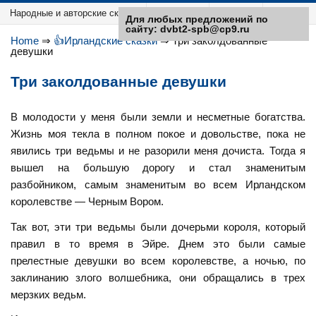
Народные и авторские сказки
Категории
Sitemap
Для любых предложений по
сайту: dvbt2-spb@cp9.ru
Home
⇒
👍Ирландские сказки
⇒
Три заколдованные
девушки
Три заколдованные девушки
В молодости у меня были земли и несметные богатства.
Жизнь моя текла в полном покое и довольстве, пока не
явились три ведьмы и не разорили меня дочиста. Тогда я
вышел на большую дорогу и стал знаменитым
разбойником, самым знаменитым во всем Ирландском
королевстве — Черным Вором.
Так вот, эти три ведьмы были дочерьми короля, который
правил в то время в Эйре. Днем это были самые
прелестные девушки во всем королевстве, а ночью, по
заклинанию злого волшебника, они обращались в трех
мерзких ведьм.