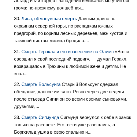
Асгард и Митгард от нападений великанов могучий бог
грома; по-прежнему волшебная...
Лиса, обманувшая смерть
Давным-давно по
окраинам северной горы, по распадкам южных
предгорий, по корням лесных деревьев, меж кустов и
таежной листвы лисица бродила....
Смерть Геракла и его вознесение на Олимп
«Вот и
свершил я свой последний подвиг», — думал Геракл,
возвращаясь в Трахины к любимой жене и детям. Не
знал...
Смерть Вольсунга
Старый Вольсунг сдержал
обещание, данное им зятю. Ровно через две недели
после отъезда Сигни он со всеми своими сыновьями,
друзьями,...
Смерть Сигмунда
Сигмунд вернулся к себе в замок
только на рассвете. Его гости уже разошлись, а
Боргхильд ушла в свою спальню и...