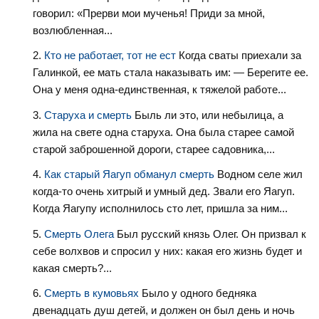
говорил: «Прерви мои мученья! Приди за мной,
возлюбленная...
Кто не работает, тот не ест
Когда сваты приехали за
Галинкой, ее мать стала наказывать им: — Берегите ее.
Она у меня одна-единственная, к тяжелой работе...
Старуха и смерть
Быль ли это, или небылица, а
жила на свете одна старуха. Она была старее самой
старой заброшенной дороги, старее садовника,...
Как старый Яагуп обманул смерть
Водном селе жил
когда-то очень хитрый и умный дед. Звали его Яагуп.
Когда Яагупу исполнилось сто лет, пришла за ним...
Смерть Олега
Был русский князь Олег. Он призвал к
себе волхвов и спросил у них: какая его жизнь будет и
какая смерть?...
Смерть в кумовьях
Было у одного бедняка
двенадцать душ детей, и должен он был день и ночь