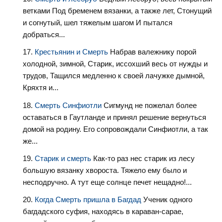
ветками Под бременем вязанки, а также лет, Стонущий
и согнутый, шел тяжелым шагом И пытался
добраться...
Крестьянин и Смерть
Набрав валежнику порой
холодной, зимной, Старик, иссохший весь от нужды и
трудов, Тащился медленно к своей лачужке дымной,
Кряхтя и...
Смерть Синфиотли
Сигмунд не пожелал более
оставаться в Гаутланде и принял решение вернуться
домой на родину. Его сопровождали Синфиотли, а так
же...
Старик и смерть
Как-то раз нес старик из лесу
большую вязанку хвороста. Тяжело ему было и
несподручно. А тут еще солнце печет нещадно!...
Когда Смерть пришла в Багдад
Ученик одного
багдадского суфия, находясь в караван-сарае,