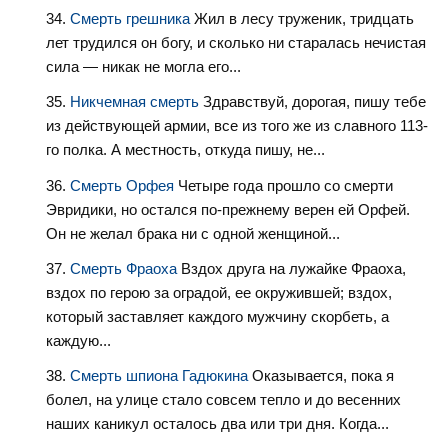
Смерть грешника
Жил в лесу труженик, тридцать
лет трудился он богу, и сколько ни старалась нечистая
сила — никак не могла его...
Никчемная смерть
Здравствуй, дорогая, пишу тебе
из действующей армии, все из того же из славного 113-
го полка. А местность, откуда пишу, не...
Смерть Орфея
Четыре года прошло со смерти
Эвридики, но остался по-прежнему верен ей Орфей.
Он не желал брака ни с одной женщиной...
Смерть Фраоха
Вздох друга на лужайке Фраоха,
вздох по герою за оградой, ее окружившей; вздох,
который заставляет каждого мужчину скорбеть, а
каждую...
Смерть шпиона Гадюкина
Оказывается, пока я
болел, на улице стало совсем тепло и до весенних
наших каникул осталось два или три дня. Когда...