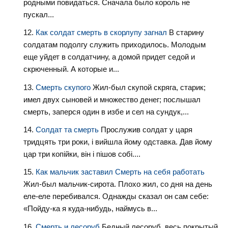
родными повидаться. Сначала было король не
пускал...
Как солдат смерть в скорлупу загнал
В старину
солдатам подолгу служить приходилось. Молодым
еще уйдет в солдатчину, а домой придет седой и
скрюченный. А которые и...
Смерть скупого
Жил-был скупой скряга, старик;
имел двух сыновей и множество денег; послышал
смерть, заперся один в избе и сел на сундук,...
Солдат та смерть
Прослужив солдат у царя
тридцять три роки, і вийшла йому одставка. Дав йому
цар три копійки, він і пішов собі....
Как мальчик заставил Смерть на себя работать
Жил-был мальчик-сирота. Плохо жил, со дня на день
еле-еле перебивался. Однажды сказал он сам себе:
«Пойду-ка я куда-нибудь, наймусь в...
Смерть и лесоруб
Бедный лесоруб, весь покрытый