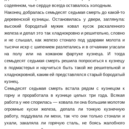
содеянном, чье сердце всегда оставалось холодным.
Наконец добралась семьдесят седьмая смерть до какой-то
деревенской кузницы. Остановилась у двери, заглянула:
высокий бородатый мужик ковал кусок раскаленного
железа и делал это так хладнокровно и решительно, словно
и не слышал, как железо стонало под ударами молота и
тысячи искр с шипением разлетались и в отчаянии угасали
на полу или на кожаном фартуке кузнеца. И тогда
семьдесят седьмая смерть решила попроситься к кузнецу
в подмастерья и научиться быть такой же решительной и
хладнокровной, каким ей представлялся старый бородатый
кузнец.
Семьдесят седьмая смерть встала рядом с кузнецом к
горну и проработала в кузнице целых три года. Всякая
работа у нее спорилась — ковала ли она большим молотом
огромные куски железа, делала ли тонкую кузнечную
работу, поддувала ли мехи, так что они только стонали и
ухали, закаляла ли горячую сталь, не боясь жалобного