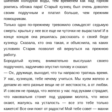
шипения холодной воды, тем временем как над горном
роились облака пара! Старый кузнец был очень доволен
своим подручным и платил больше, чем прежним
помощникам.
Только одно по-прежнему тревожило семьдесят седьмую
смерть: крылья у нее все еще ни чуточки не вырастали! И в
конце концов она решилась рассказать о своей беде
кузнецу. Сказала, кто она такая, и объяснила, на каких
условиях Старик позволит ей вернуться на прежнюю
работу.
Бородатый кузнец внимательно выслушал своего
подручного, задумчиво опустил голову и сказал:
— Ох, дружище, выходит, что ты напрасно тратишь время.
У нас, кузнецов, тебе нечему учиться. Мы куем железо и
делаем из него разные вещи не от жестокости, а от любви.
И совсем не правда, что железо у нас под руками страдает,
что наковальня стонет под ударами молота, что мехи
охают, жалуясь на усталость — все это тебе только
кажется! Все они поют от радости! Мой тебе совет — махни