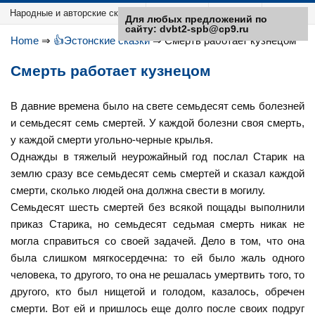
Народные и авторские сказки
Категории
Sitemap
Для любых предложений по
сайту: dvbt2-spb@cp9.ru
Home
⇒
👍Эстонские сказки
⇒
Смерть работает кузнецом
Смерть работает кузнецом
В давние времена было на свете семьдесят семь болезней
и семьдесят семь смертей. У каждой болезни своя смерть,
у каждой смерти угольно-черные крылья.
Однажды в тяжелый неурожайный год послал Старик на
землю сразу все семьдесят семь смертей и сказал каждой
смерти, сколько людей она должна свести в могилу.
Семьдесят шесть смертей без всякой пощады выполнили
приказ Старика, но семьдесят седьмая смерть никак не
могла справиться со своей задачей. Дело в том, что она
была слишком мягкосердечна: то ей было жаль одного
человека, то другого, то она не решалась умертвить того, то
другого, кто был нищетой и голодом, казалось, обречен
смерти. Вот ей и пришлось еще долго после своих подруг