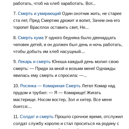
работать, чтоб на хлеб заработать. Вот...
Смерть и умирающий
Один охотник жить, не старее
ста лет, Пред Смертию дрожит и вопит, Зачем она его
торопит Врасплох оставить свет, Не...
Смерть кума
У одного бедняка было двенадцать
человек детей, и он должен был день и ночь работать,
чтобы добыть им хлеб насущный....
Лекарь и смерть
Юноша каждый день молил свою
смерть: — Приди за мной и возьми меня! Однажды
явилась ему смерть и спросила: —...
Росянка — Комариная Смерть
Летел Комар над
прудом и трубил: — Я — Комарище! Жигать
мастерище. Носом востер, Зол и хитер. Все меня
боятся:...
Солдат и смерть
Прошло срочное время, отслужил
солдат службу королю и стал проситься на родину с