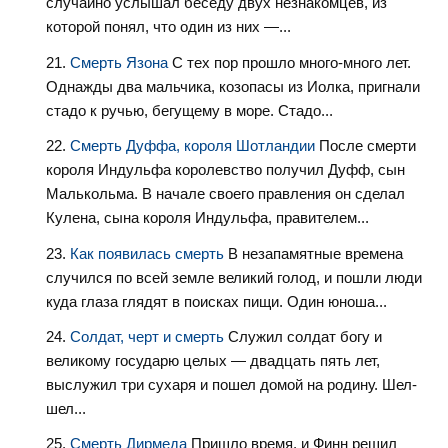
случайно услышал беседу двух незнакомцев, из
которой понял, что один из них —...
Смерть Язона
С тех пор прошло много-много лет.
Однажды два мальчика, козопасы из Иолка, пригнали
стадо к ручью, бегущему в море. Стадо...
Смерть Дуффа, короля Шотландии
После смерти
короля Индульфа королевство получил Дуфф, сын
Малькольма. В начале своего правления он сделал
Кулена, сына короля Индульфа, правителем...
Как появилась смерть
В незапамятные времена
случился по всей земле великий голод, и пошли люди
куда глаза глядят в поисках пищи. Один юноша...
Солдат, черт и смерть
Служил солдат богу и
великому государю целых — двадцать пять лет,
выслужил три сухаря и пошел домой на родину. Шел-
шел...
Смерть Дирмеда
Пришло время, и Финн решил