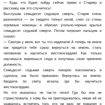
— Будь что будет, пойду сейчас прямо к Старику и
расскажу, как это случилось!
Выслушав семьдесят седьмую смерть, Старик очень
разозлился — он сердито топнул ногой, снял со стены
огромные ножницы и обрезал угольно-черные крылья
семьдесят седьмой смерти. Потом погрозил пальцем и
сказал:
— Смотри у меня, вот ты что наделала! А теперь не иначе
как придется тебе сразу вернуться на землю, стать
человеком и научиться жестокосердию! Как только
научишься, вернешься сюда и получишь свою прежнюю
должность.
Семьдесят седьмая смерть покорно поклонилась и
сделала, как было приказано. Вернулась на землю,
бродила по свету, искала, где бы научиться
жестокосердию.
Но это оказалось не так-то легко! Где бы она ни
странствовала, к кому бы ни приглядывалась, никак ей не
удавалось встретить того, кто ни разу не пожалел о