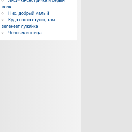
Лисичка-сестричка и серый
волк
Нис, добрый малый
Куда ногою ступит, там
зеленеет лужайка
Человек и птица