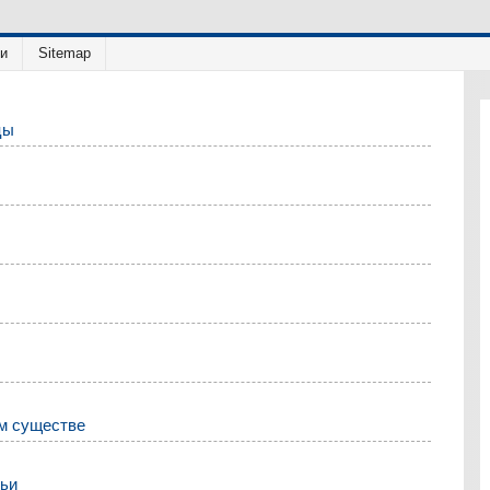
ии
Sitemap
цы
ом существе
ньи