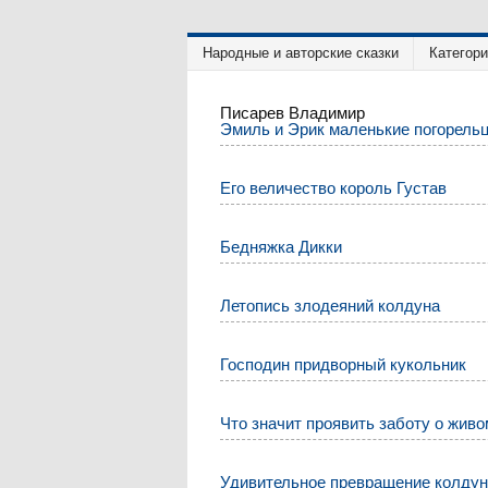
Народные и авторские сказки
Категор
Писарев Владимир
Эмиль и Эрик маленькие погорель
Его величество король Густав
Бедняжка Дикки
Летопись злодеяний колдуна
Господин придворный кукольник
Что значит проявить заботу о жив
Удивительное превращение колду