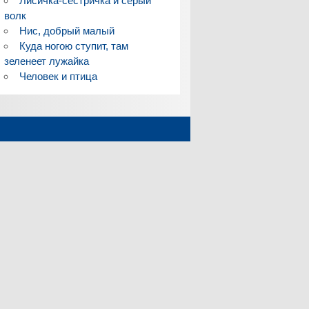
Лисичка-сестричка и серый
волк
Нис, добрый малый
Куда ногою ступит, там
зеленеет лужайка
Человек и птица