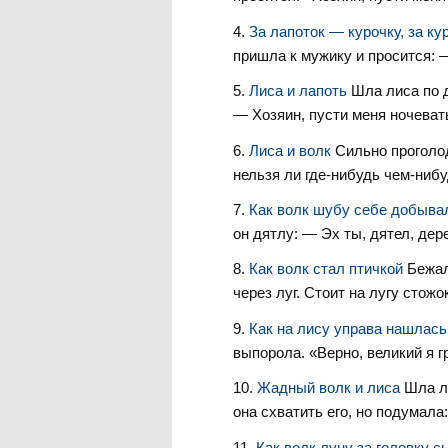
За лапоток — курочку, за к
пришла к мужику и просится: —
Лиса и лапоть
Шла лиса по 
— Хозяин, пусти меня ночевать
Лиса и волк
Сильно проголод
нельзя ли где-нибудь чем-нибу
Как волк шубу себе добыв
он дятлу: — Эх ты, дятел, дере
Как волк стал птичкой
Бежал
через луг. Стоит на лугу стожок
Как на лису управа нашлас
выпорола. «Верно, великий я г
Жадный волк и лиса
Шла л
она схватить его, но подумала:
Как волк луну за головку 