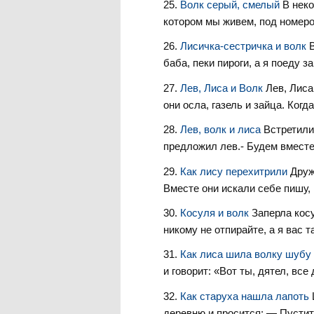
Волк серый, смелый
В неко
котором мы живем, под номером
Лисичка-сестричка и волк
баба, пеки пироги, а я поеду з
Лев, Лиса и Волк
Лев, Лиса
они осла, газель и зайца. Когд
Лев, волк и лиса
Встретили
предложил лев.- Будем вместе 
Как лису перехитрили
Друж
Вместе они искали себе пишу, 
Косуля и волк
Заперла косу
никому не отпирайте, а я вас та
Как лиса шила волку шубу
и говорит: «Вот ты, дятел, вс
Как старуха нашла лапоть
деревню и просится: — Пустите