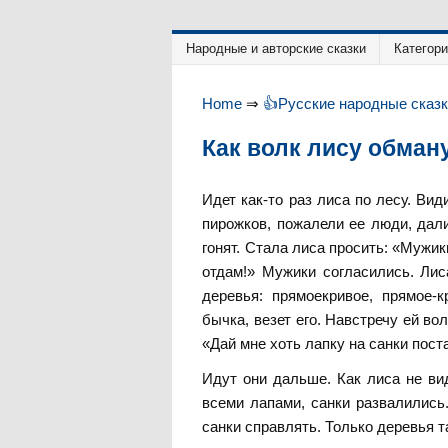
Народные и авторские сказки
Категор
Home
⇒
👍Русские народные сказ
Как волк лису обман
Идет как-то раз лиса по лесу. Ви
пирожков, пожалели ее люди, дал
гонят. Стала лиса просить: «Мужик
отдам!» Мужики согласились. Лис
деревья: прямоекривое, прямое
бычка, везет его. Навстречу ей вол
«Дай мне хоть лапку на санки пост
Идут они дальше. Как лиса не вид
всеми лапами, санки развалились
санки справлять. Только деревья т