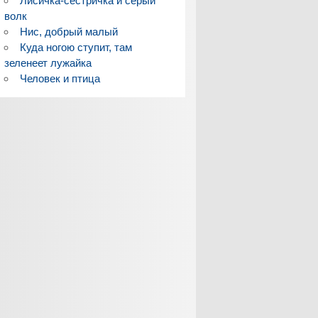
Лисичка-сестричка и серый
волк
Нис, добрый малый
Куда ногою ступит, там
зеленеет лужайка
Человек и птица