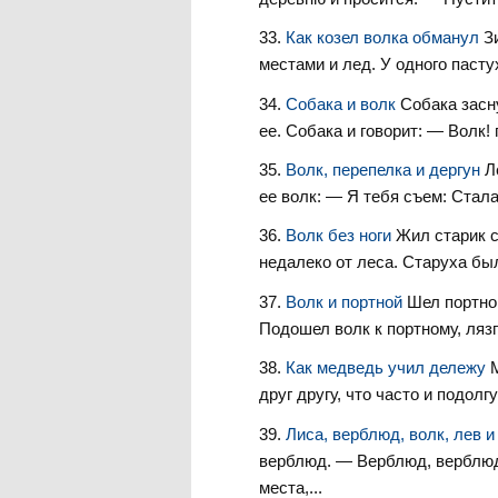
Как козел волка обманул
З
местами и лед. У одного пасту
Собака и волк
Собака засн
ее. Собака и говорит: — Волк! 
Волк, перепелка и дергун
Л
ее волк: — Я тебя съем: Стала
Волк без ноги
Жил старик с
недалеко от леса. Старуха бы
Волк и портной
Шел портной
Подошел волк к портному, лязг
Как медведь учил дележу
друг другу, что часто и подолгу
Лиса, верблюд, волк, лев 
верблюд. — Верблюд, верблюд
места,...