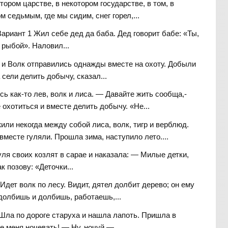
тором царстве, в некотором государстве, в том, в
 седьмым, где мы сидим, снег горел,...
Вариант 1 Жил себе дед да баба. Дед говорит бабе: «Ты,
а рыбой». Наловил...
 и Волк отправились однажды вместе на охоту. Добыли
а сели делить добычу, сказал...
сь как-то лев, волк и лиса. — Давайте жить сообща,-
охотиться и вместе делить добычу. «Не...
или некогда между собой лиса, волк, тигр и верблюд.
вместе гуляли. Прошла зима, наступило лето....
ля своих козлят в сарае и наказала: — Милые детки,
к позову: «Деточки...
Идет волк по лесу. Видит, дятел долбит дерево; он ему
е долбишь и долбишь, работаешь,...
Шла по дороге старуха и нашла лапоть. Пришла в
 меня ночевать! — Ну, ночуй —...