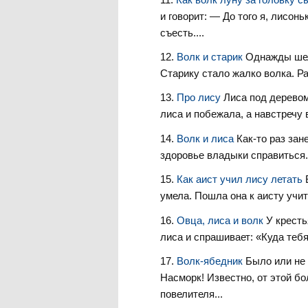
и говорит: — До того я, лисонь
съесть....
Волк и старик
Однажды шел
Старику стало жалко волка. Ра
Про лису
Лиса под деревом
лиса и побежала, а навстречу в
Волк и лиса
Как-то раз зан
здоровье владыки справиться. 
Как аист учил лису летать
умела. Пошла она к аисту учит
Овца, лиса и волк
У кресть
лиса и спрашивает: «Куда тебя,
Волк-ябедник
Было или не 
Насморк! Известно, от этой б
повелителя...