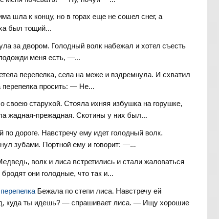
има шла к концу, но в горах еще не сошел снег, а
ха был тощий...
ула за двором. Голодный волк набежал и хотел съесть
подожди меня есть, —...
етела перепелка, села на меже и вздремнула. И схватил
 перепелка просить: — Не...
о своею старухой. Стояла ихняя избушка на горушке,
ла жадная-прежадная. Скотины у них был...
 по дороге. Навстречу ему идет голодный волк.
нул зубами. Портной ему и говорит: —...
Медведь, волк и лиса встретились и стали жаловаться
 бродят они голодные, что так и...
и перепелка
Бежала по степи лиса. Навстречу ей
, куда ты идешь? — спрашивает лиса. — Ищу хорошие