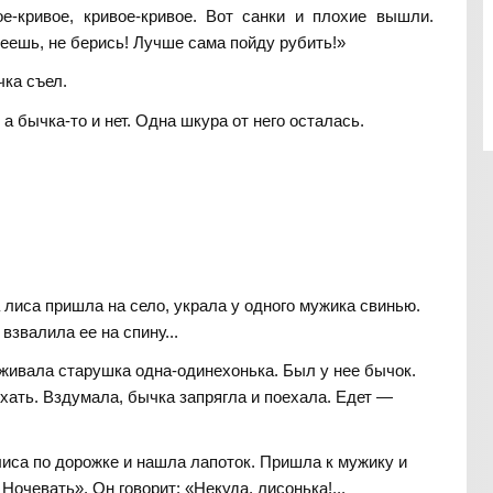
е-кривое, кривое-кривое. Вот санки и плохие вышли.
меешь, не берись! Лучше сама пойду рубить!»
чка съел.
а бычка-то и нет. Одна шкура от него осталась.
 лиса пришла на село, украла у одного мужика свинью.
взвалила ее на спину...
живала старушка одна-одинехонька. Был у нее бычок.
хать. Вздумала, бычка запрягла и поехала. Едет —
иса по дорожке и нашла лапоток. Пришла к мужику и
Ночевать». Он говорит: «Некуда, лисонька!...