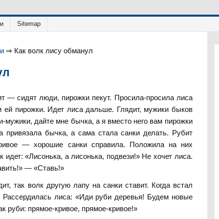
ии
Sitemap
ки
⇒
Как волк лису обманул
ул
дит — сидят люди, пирожки пекут. Просила-просила лиса
и ей пирожки. Идет лиса дальше. Глядит, мужики быков
и-мужики, дайте мне бычка, а я вместо него вам пирожки
а привязала бычка, а сама стала санки делать. Рубит
-кривое — хорошие санки справила. Положила на них
к идет: «Лисонька, а лисонька, подвези!» Не хочет лиса.
авить!» — «Ставь!»
ит, так волк другую лапу на санки ставит. Когда встал
. Рассердилась лиса: «Иди руби деревья! Будем новые
ак руби: прямое-кривое, прямое-кривое!»