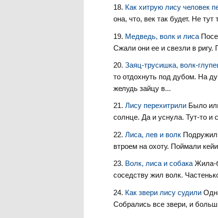
Как хитрую лису человек 
она, что, век так будет. Не ту
Медведь, волк и лиса
Посе
Сжали они ее и свезли в ригу.
Заяц-трусишка, волк-глупе
то отдохнуть под дубом. На ду
желудь зайцу в...
Лису перехитрили
Было или
солнце. Да и уснула. Тут-то и 
Лиса, лев и волк
Подружили
втроем на охоту. Поймали кейи
Волк, лиса и собака
Жила-б
соседству жил волк. Частенько
Как звери лису судили
Одн
Собрались все звери, и больши