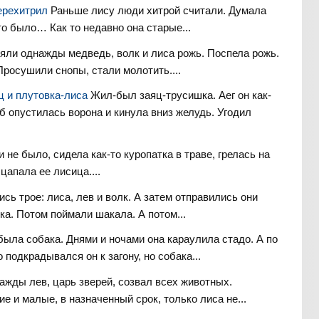
перехитрил
Раньше лису люди хитрой считали. Думала
т то было… Как то недавно она старые...
яли однажды медведь, волк и лиса рожь. Поспела рожь.
 Просушили снопы, стали молотить....
ц и плутовка-лиса
Жил-был заяц-трусишка. Аег он как-
б опустилась ворона и кинула вниз желудь. Угодил
 не было, сидела как-то куропатка в траве, грелась на
сцапала ее лисица....
сь трое: лиса, лев и волк. А затем отправились они
ка. Потом поймали шакала. А потом...
ыла собака. Днями и ночами она караулила стадо. А по
 подкрадывался он к загону, но собака...
ажды лев, царь зверей, созвал всех животных.
е и малые, в назначенный срок, только лиса не...