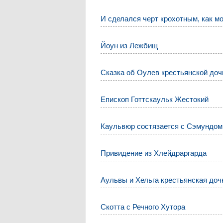
И сделался черт крохотным, как м
Йоун из Лежбищ
Сказка об Оулев крестьянской доч
Епископ Готтскаульк Жестокий
Каульвюр состязается с Сэмундо
Привидение из Хлейдраргарда
Аульвы и Хельга крестьянская доч
Скотта с Речного Хутора