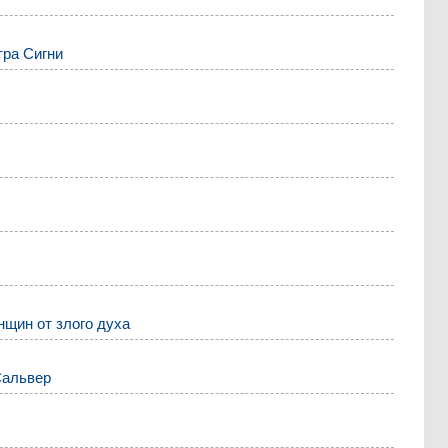
тра Сигни
нщин от злого духа
Сальвер