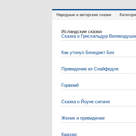
Народные и авторские сказки
Категор
Исландские сказки
Сказка о Грисхильдур Великодушн
Как утонул Бенедикт Бех
Привидение из Снайфедля
Горвемб
Сказка о Йоуне силаче
Жених и привидение
Кидхюс