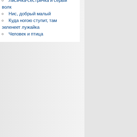
Лисичка-сестричка и серый
волк
Нис, добрый малый
Куда ногою ступит, там
зеленеет лужайка
Человек и птица