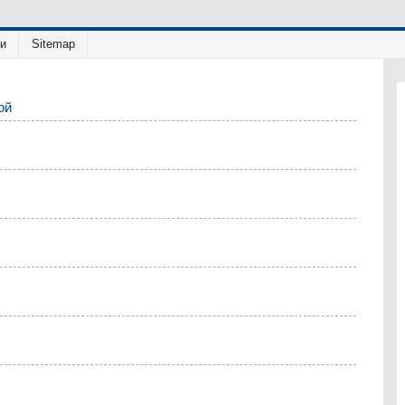
ии
Sitemap
ой