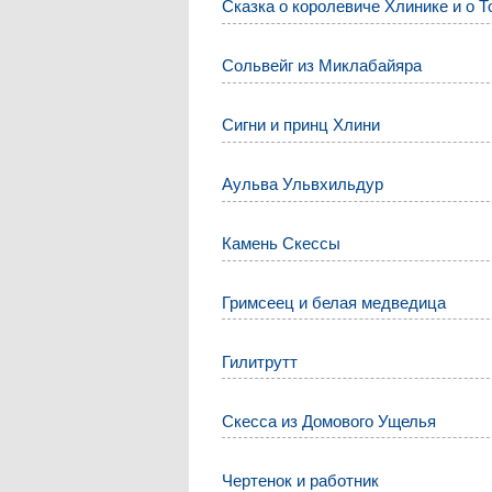
Сказка о королевиче Хлинике и о Т
Сольвейг из Миклабайяра
Сигни и принц Хлини
Аульва Ульвхильдур
Камень Скессы
Гримсеец и белая медведица
Гилитрутт
Скесса из Домового Ущелья
Чертенок и работник