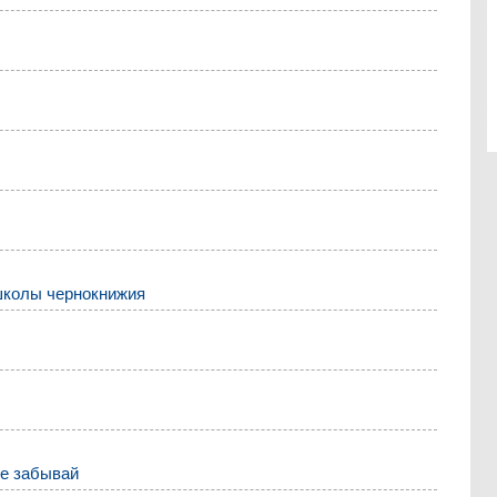
школы чернокнижия
не забывай