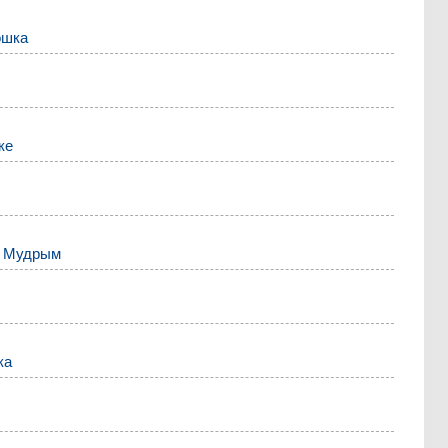
ошка
ке
м Мудрым
ка